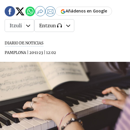
Añádenos en Google
Itzuli
Entzun
DIARIO DE NOTICIAS
PAMPLONA
|
20·11·23
|
12:02