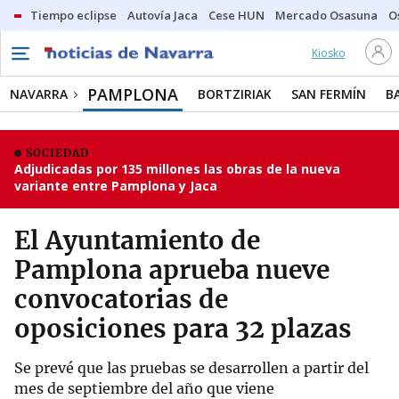
Tiempo eclipse
Autovía Jaca
Cese HUN
Mercado Osasuna
O
Kiosko
PAMPLONA
NAVARRA
BORTZIRIAK
SAN FERMÍN
B
SOCIEDAD
Adjudicadas por 135 millones las obras de la nueva
variante entre Pamplona y Jaca
El Ayuntamiento de
Pamplona aprueba nueve
convocatorias de
oposiciones para 32 plazas
Se prevé que las pruebas se desarrollen a partir del
mes de septiembre del año que viene