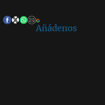
Añádenos
en
Google