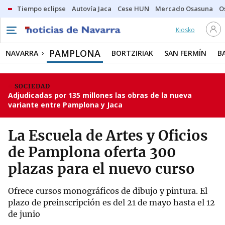
Tiempo eclipse
Autovía Jaca
Cese HUN
Mercado Osasuna
O
Kiosko
PAMPLONA
NAVARRA
BORTZIRIAK
SAN FERMÍN
B
SOCIEDAD
Adjudicadas por 135 millones las obras de la nueva
variante entre Pamplona y Jaca
La Escuela de Artes y Oficios
de Pamplona oferta 300
plazas para el nuevo curso
Ofrece cursos monográficos de dibujo y pintura. El
plazo de preinscripción es del 21 de mayo hasta el 12
de junio