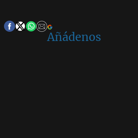
Añádenos
en
Google