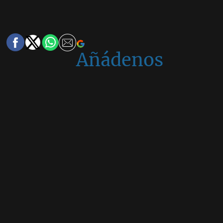
Añádenos
en
Google