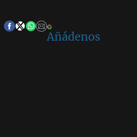
Añádenos
en
Google