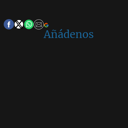
Añádenos
en
Google