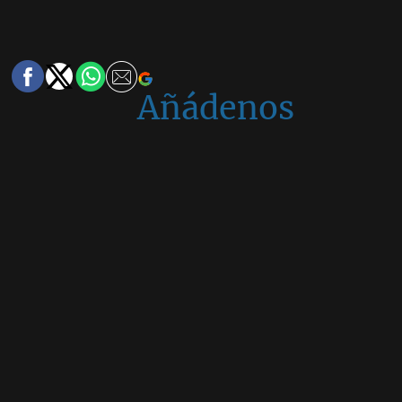
Añádenos
en
Google