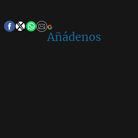
Añádenos
en
Google