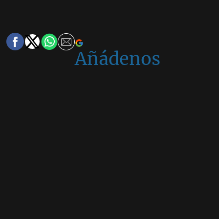
Añádenos
en
Google