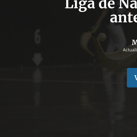
Liga de Na
ant
M
Actual