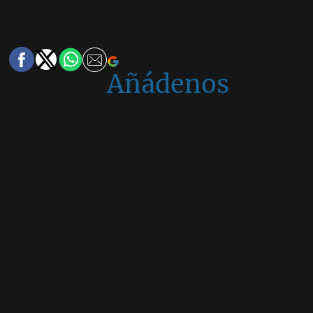
Añádenos
en
Google