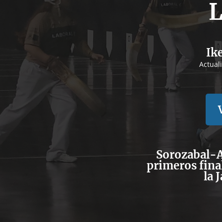
L
Ik
Actual
Sorozabal-A
primeros final
la 