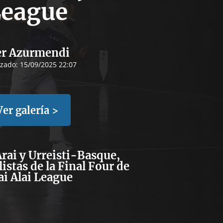
eague
er Azurmendi
izado:
15/09/2025 22:07
Ver galería >
rai y Urreisti-Basque,
istas de la Final Four de
Jai Alai League