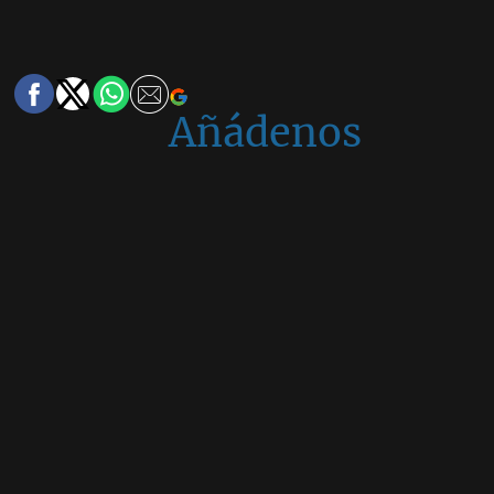
Añádenos
en
Google