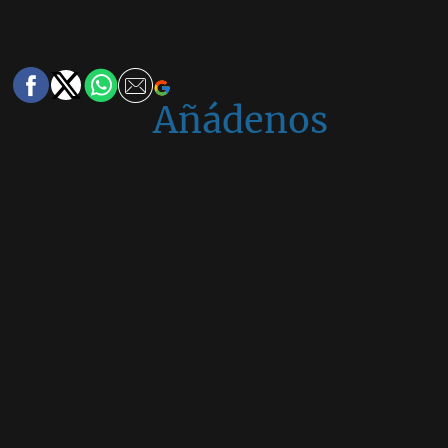
Añádenos
en
Google