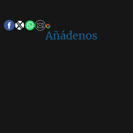
Añádenos
en
Google