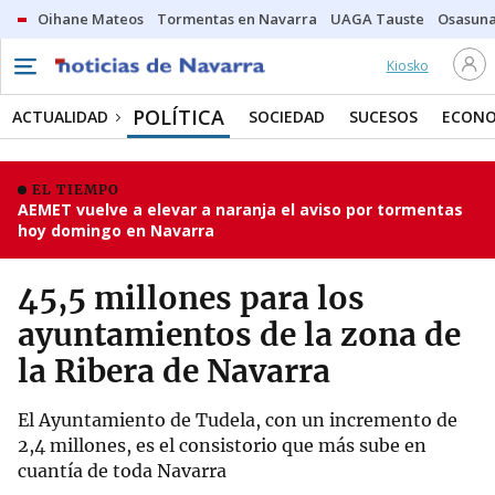
Oihane Mateos
Tormentas en Navarra
UAGA Tauste
Osasuna
Kiosko
POLÍTICA
ACTUALIDAD
SOCIEDAD
SUCESOS
ECONO
EL TIEMPO
AEMET vuelve a elevar a naranja el aviso por tormentas
hoy domingo en Navarra
45,5 millones para los
ayuntamientos de la zona de
la Ribera de Navarra
El Ayuntamiento de Tudela, con un incremento de
2,4 millones, es el consistorio que más sube en
cuantía de toda Navarra