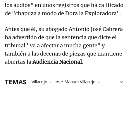
los audios" en unos registros que ha calificado
de "chapuza a modo de Dora la Exploradora".
Antes que él, su abogado Antonio José Cabrera
ha advertido de que la sentencia que dicte el
tribunal "va a afectar a mucha gente" y
también a las decenas de piezas que mantiene
abiertas la
Audiencia Nacional
.
TEMAS
Villarejo
José Manuel Villarejo
películas
juicios
juicio
Proyectos
Cohecho
Revelación de secretos
Audiencia Nacional
delitos
Estado español
CNI
Investigación judicial
Fiscalía