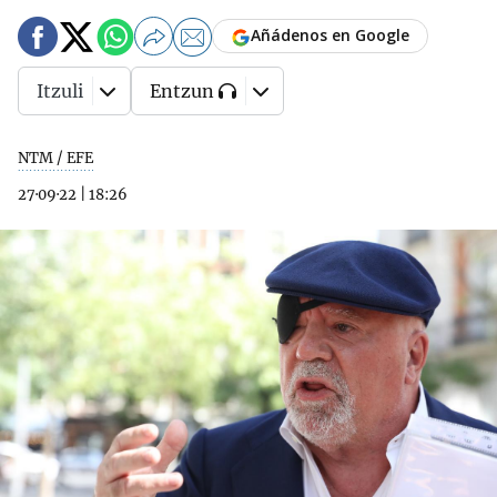
Añádenos en Google
Itzuli
Entzun
NTM / EFE
27·09·22
|
18:26