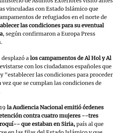
inisterio de Asuntos Exteriores visitó antes
as vinculadas con Estado Islámico que
ampamentos de refugiados en el norte de
tablecer las condiciones para su eventual
a
, según confirmaron a Europa Press
.
 desplazó a
los campamentos de Al Hol y Al
evistarse con los ciudadanos españoles que
 y "establecer las condiciones para proceder
na vez que se cumplan las condiciones de
.
19
la Audiencia Nacional emitió órdenes
etención contra cuatro mujeres --tres
roquí-- que estaban en Siria,
país al que
se en las filas del Estado Islámico y que