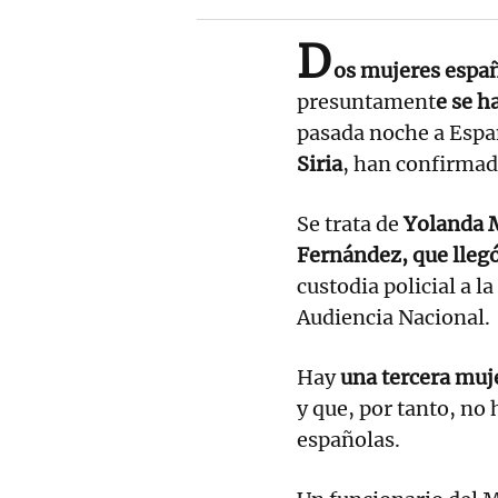
D
os mujeres españ
presuntament
e se h
pasada noche a Esp
Siria
, han confirmad
Se trata de
Yolanda M
Fernández, que llegó
custodia policial a l
Audiencia Nacional.
Hay
una tercera muje
y que, por tanto, no 
españolas.