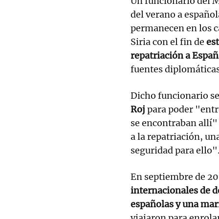
Un funcionario del M
del verano a español
permanecen en los c
Siria con el fin de
es
repatriación a Españ
fuentes diplomáticas
Dicho funcionario se
Roj
para poder "entr
se encontraban allí"
a la repatriación, u
seguridad para ello"
En septiembre de 20
internacionales de d
españolas y una mar
viajaron para enrolar