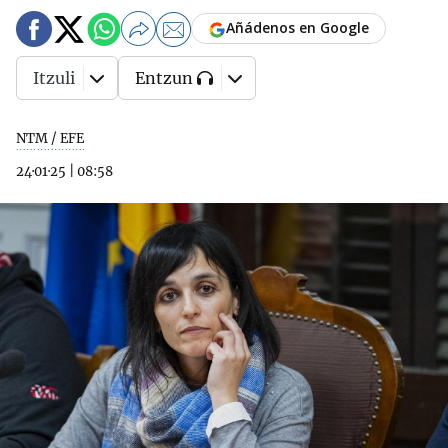
Añádenos en Google
Itzuli
Entzun
NTM / EFE
24·01·25
|
08:58