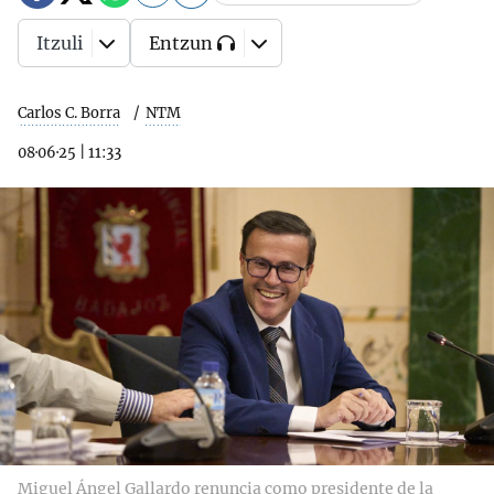
Itzuli
Entzun
Carlos C. Borra
NTM
08·06·25
|
11:33
Miguel Ángel Gallardo renuncia como presidente de la