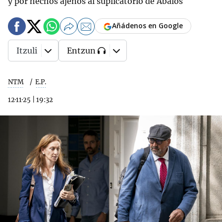
y por hechos ajenos al suplicatorio de Ábalos
Añádenos en Google
Itzuli
Entzun
NTM
E.P.
12·11·25
|
19:32