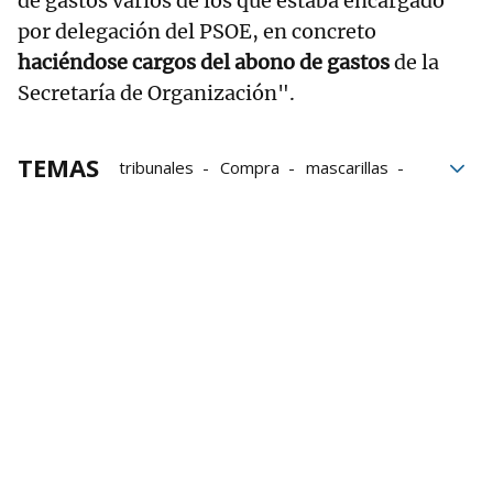
de gastos varios de los que estaba encargado
por delegación del PSOE, en concreto
haciéndose cargos del abono de gastos
de la
Secretaría de Organización".
TEMAS
tribunales
Compra
mascarillas
José Luis Ábalos
Relación
Tribunal Supremo
defensa
Koldo García