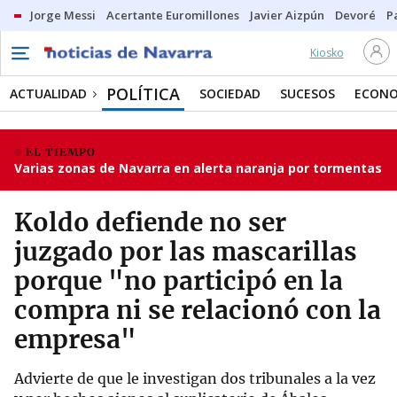
Jorge Messi
Acertante Euromillones
Javier Aizpún
Devoré
P
Kiosko
POLÍTICA
ACTUALIDAD
SOCIEDAD
SUCESOS
ECONO
EL TIEMPO
Varias zonas de Navarra en alerta naranja por tormentas
Koldo defiende no ser
juzgado por las mascarillas
porque "no participó en la
compra ni se relacionó con la
empresa"
Advierte de que le investigan dos tribunales a la vez