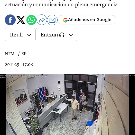
actuación y comunicación en plena emergencia
Añádenos en Google
Itzuli
Entzun
NTM
EP
20·11·25
|
17:08