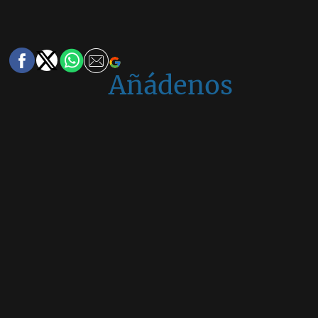
Añádenos
en
Google