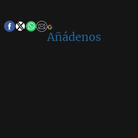
Añádenos
en
Google