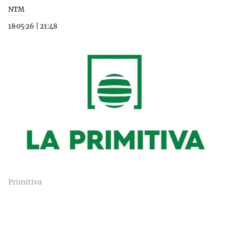
NTM
18·05·26
|
21:48
Primitiva