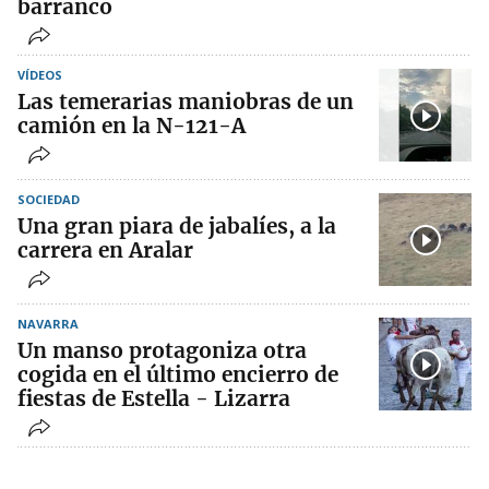
barranco
VÍDEOS
Las temerarias maniobras de un
camión en la N-121-A
SOCIEDAD
Una gran piara de jabalíes, a la
carrera en Aralar
NAVARRA
Un manso protagoniza otra
cogida en el último encierro de
fiestas de Estella - Lizarra