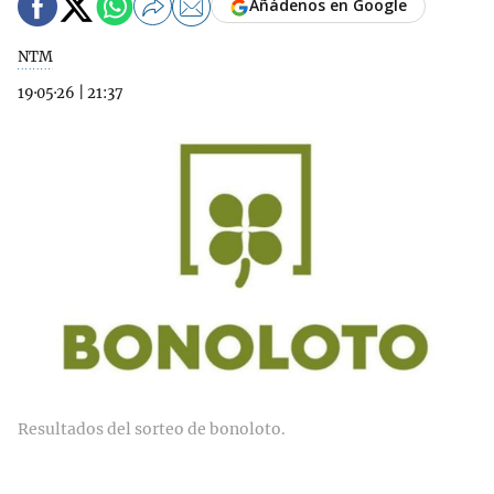
Añádenos en Google
NTM
19·05·26
|
21:37
Resultados del sorteo de bonoloto.