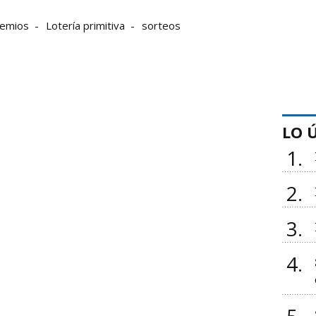
remios
Lotería primitiva
sorteos
LO 
1
2
3
4