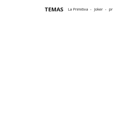
TEMAS
La Primitiva
Joker
p