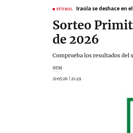
Iraola se deshace en e
FÚTBOL
Sorteo Primit
de 2026
Comprueba los resultados del s
NTM
21·05·26
|
21:49