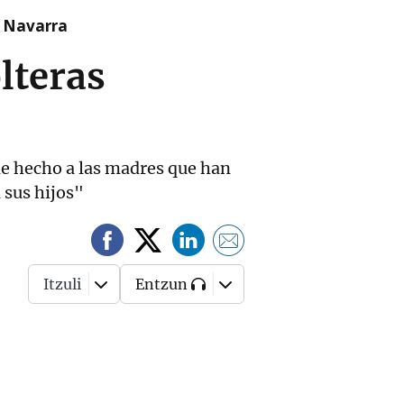
n Navarra
lteras
de hecho a las madres que han
 sus hijos"
Itzuli
Entzun