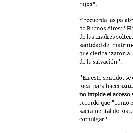
hijos".
Y recuerda las palab
de Buenos Aires: "Ha
de las madres solter
santidad del matrimo
que clericalizaron a 
de la salvación".
"En este sentido, se
local para hacer
comp
no impide el acceso a
recordó que "como el
sacramental de los p
comulgar".