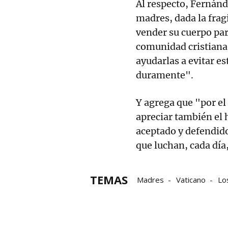
Al respecto, Fernánd
madres, dada la fragi
vender su cuerpo par
comunidad cristiana 
ayudarlas a evitar es
duramente".
Y agrega que "por el
apreciar también el 
aceptado y defendido
que luchan, cada día,
TEMAS
Madres
Vaticano
Lo
Grupo Noticias
San Fra