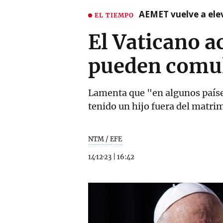
AEMET vuelve a ele
EL TIEMPO
El Vaticano a
pueden comu
Lamenta que "en algunos paíse
tenido un hijo fuera del matrim
NTM / EFE
14·12·23
|
16:42