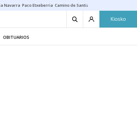
ia Navarra
Paco Etxeberria
Camino de Santiago
Eclipse solar en Nav
Kiosko
OBITUARIOS