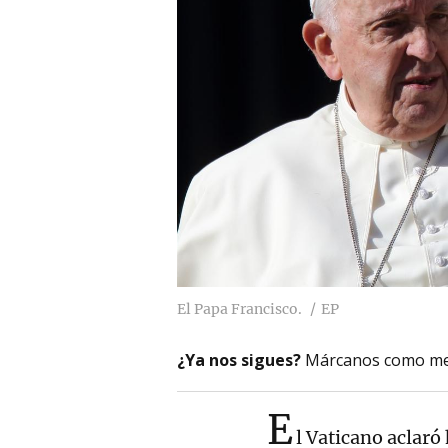
El Papa Francisco.
EP
¿Ya nos sigues?
Márcanos como me
E
l Vaticano aclaró