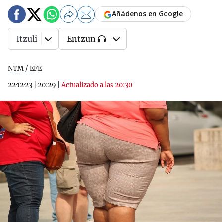
Añádenos en Google
Itzuli
Entzun
NTM / EFE
22·12·23
|
20:29
|
Actualizado a las 20:30