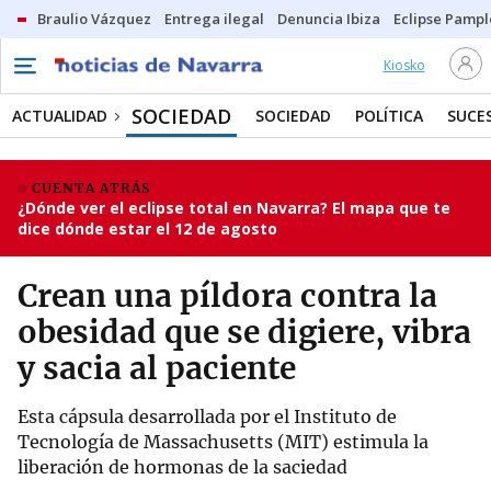
Braulio Vázquez
Entrega ilegal
Denuncia Ibiza
Eclipse Pamp
Kiosko
SOCIEDAD
ACTUALIDAD
SOCIEDAD
POLÍTICA
SUCE
CUENTA ATRÁS
¿Dónde ver el eclipse total en Navarra? El mapa que te
dice dónde estar el 12 de agosto
Crean una píldora contra la
obesidad que se digiere, vibra
y sacia al paciente
Esta cápsula desarrollada por el Instituto de
Tecnología de Massachusetts (MIT) estimula la
liberación de hormonas de la saciedad