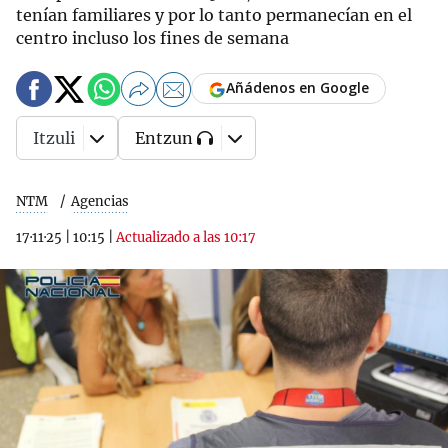
tenían familiares y por lo tanto permanecían en el
centro incluso los fines de semana
Añádenos en Google
Itzuli
Entzun
NTM
Agencias
17·11·25
|
10:15
|
Actualizado a las 10:17