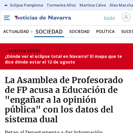
Eclipse Pamplona
Tormenta Alloz
Martina Calvo
Álex Marcha
Kiosko
SOCIEDAD
ACTUALIDAD
SOCIEDAD
POLÍTICA
SUCE
CUENTA ATRÁS
¿Dónde ver el eclipse total en Navarra? El mapa que te
dice dónde estar el 12 de agosto
La Asamblea de Profesorado
de FP acusa a Educación de
"engañar a la opinión
pública" con los datos del
sistema dual
Retan al Departamento a dar información