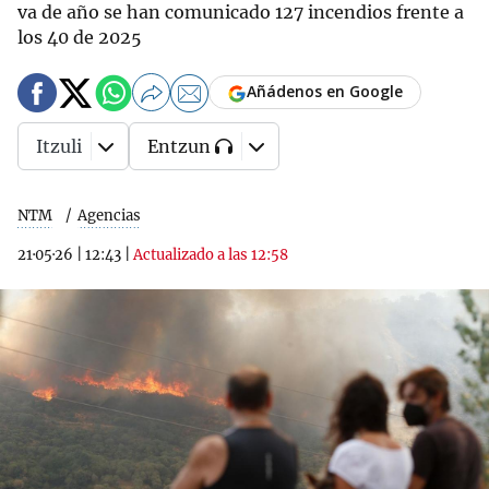
va de año se han comunicado 127 incendios frente a
los 40 de 2025
Añádenos en Google
Itzuli
Entzun
NTM
Agencias
21·05·26
|
12:43
|
Actualizado a las 12:58