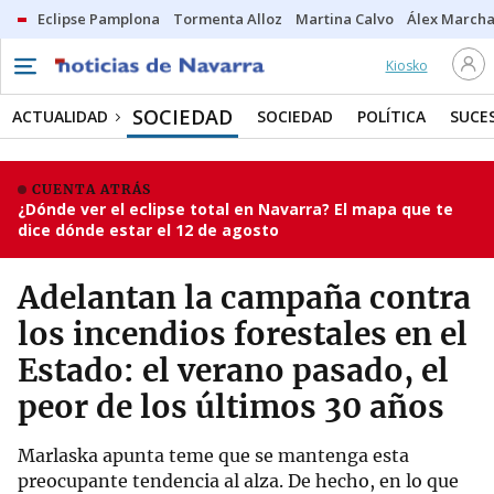
Eclipse Pamplona
Tormenta Alloz
Martina Calvo
Álex Marcha
Kiosko
SOCIEDAD
ACTUALIDAD
SOCIEDAD
POLÍTICA
SUCE
CUENTA ATRÁS
¿Dónde ver el eclipse total en Navarra? El mapa que te
dice dónde estar el 12 de agosto
Adelantan la campaña contra
los incendios forestales en el
Estado: el verano pasado, el
peor de los últimos 30 años
Marlaska apunta teme que se mantenga esta
preocupante tendencia al alza. De hecho, en lo que