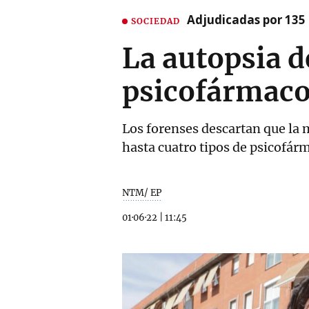
Adjudicadas por 135 
SOCIEDAD
La autopsia d
psicofármacos
Los forenses descartan que la m
hasta cuatro tipos de psicofár
NTM/ EP
01·06·22
|
11:45