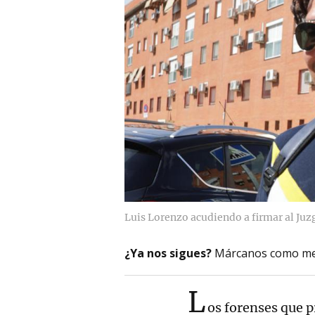
Luis Lorenzo acudiendo a firmar al Juz
¿Ya nos sigues?
Márcanos como me
L
os forenses que p