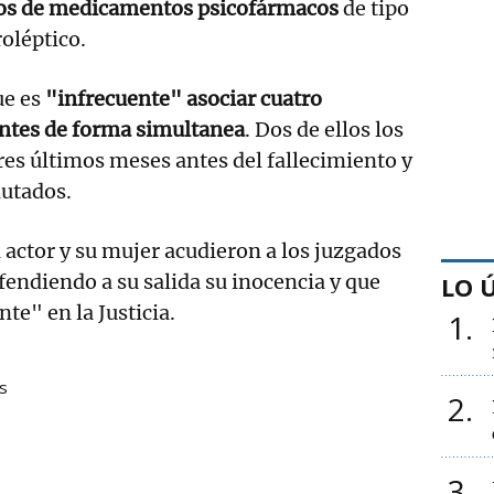
ipos de medicamentos psicofármacos
de tipo
roléptico.
ue es
"infrecuente" asociar cuatro
entes de forma simultanea
. Dos de ellos los
tres últimos meses antes del fallecimiento y
autados.
 actor y su mujer acudieron a los juzgados
efendiendo a su salida su inocencia y que
LO 
e" en la Justicia.
1
s
2
3