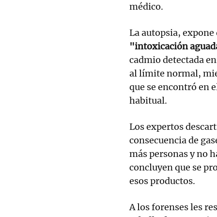
médico.
La autopsia, expone 
"intoxicación aguad
cadmio detectada en 
al límite normal, m
que se encontró en el
habitual.
Los expertos descar
consecuencia de gase
más personas y no ha
concluyen que se prod
esos productos.
A los forenses les re