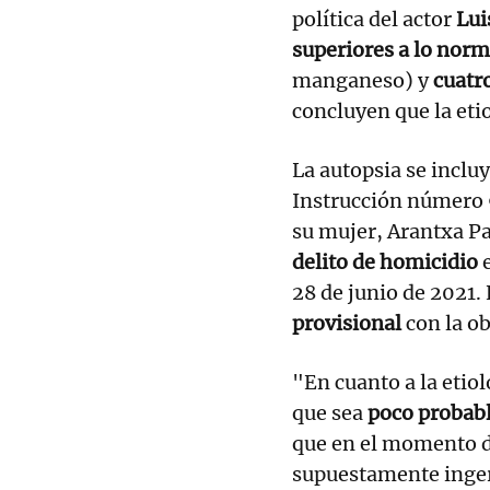
política del actor
Lui
superiores a lo norm
manganeso) y
cuatro
concluyen que la eti
La autopsia se incluy
Instrucción número 
su mujer, Arantxa P
delito de homicidio
e
28 de junio de 2021. 
provisional
con la ob
"En cuanto a la etio
que sea
poco probabl
que en el momento d
supuestamente inger