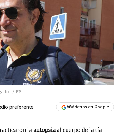
gado.
EP
dio preferente
Añádenos en Google
racticaron la
autopsia
al cuerpo de la tía