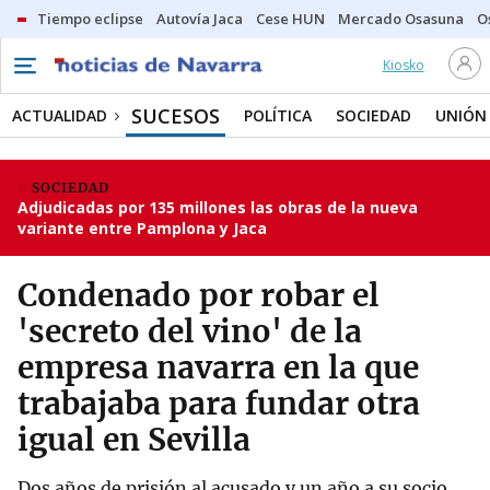
Tiempo eclipse
Autovía Jaca
Cese HUN
Mercado Osasuna
O
Kiosko
SUCESOS
ACTUALIDAD
POLÍTICA
SOCIEDAD
UNIÓN
SOCIEDAD
Adjudicadas por 135 millones las obras de la nueva
variante entre Pamplona y Jaca
Condenado por robar el
'secreto del vino' de la
empresa navarra en la que
trabajaba para fundar otra
igual en Sevilla
Dos años de prisión al acusado y un año a su socio