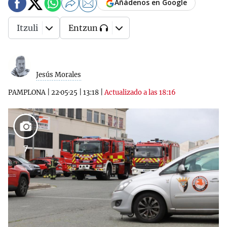
Añádenos en Google
Itzuli
Entzun
Jesús Morales
PAMPLONA
|
22·05·25
|
13:18
|
Actualizado a las 18:16
7