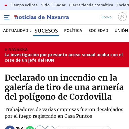
Tiempo eclipse
Sitio El Sadar
Cierre tienda cosmética
Encier
Kiosko
SUCESOS
ACTUALIDAD
POLÍTICA
SOCIEDAD
UNIÓN
NAVARRA
La investigación por presunto acoso sexual acaba con el
cese de un jefe del HUN
Declarado un incendio en la
galería de tiro de una armería
del polígono de Cordovilla
Trabajadores de varias empresas fueron desalojados
por el fuego registrado en Casa Puntos