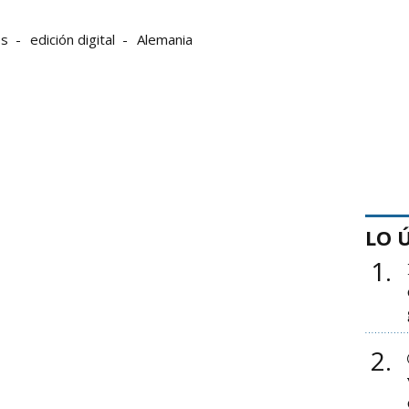
es
edición digital
Alemania
LO 
1
2