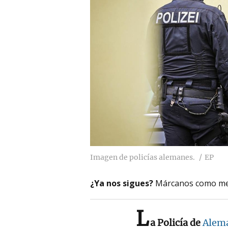
Imagen de policías alemanes.
EP
¿Ya nos sigues?
Márcanos como me
L
a Policía de
Alem