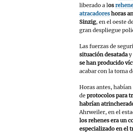
liberado a l
os
rehen
atracadores
horas an
Sinzig
, en el oeste d
gran despliegue poli
Las fuerzas de segur
situación desatada
y
se han producido víc
acabar con la toma d
Horas antes, habían 
de
protocolos para tr
habrían atrincherad
Ahrweiler, en el es
los rehenes era un c
especializado en el 