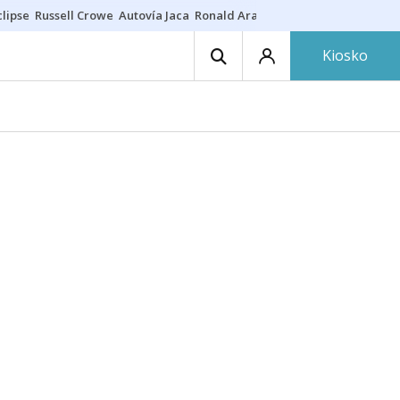
lipse
Russell Crowe
Autovía Jaca
Ronald Araújo
Prohibiciones eclips
Kiosko