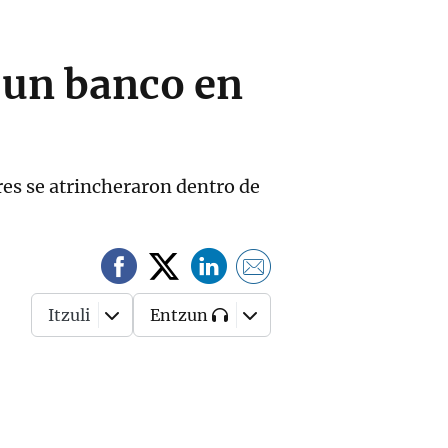
a un banco en
res se atrincheraron dentro de
Itzuli
Entzun