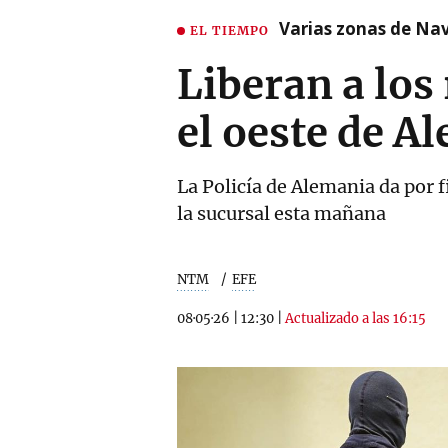
Varias zonas de Nav
EL TIEMPO
Liberan a los
el oeste de A
La Policía de Alemania da por f
la sucursal esta mañana
NTM
EFE
08·05·26
|
12:30
|
Actualizado a las 16:15