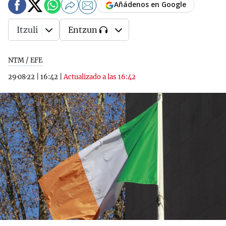
Añádenos en Google
Itzuli
Entzun
NTM / EFE
29·08·22
|
16:42
|
Actualizado a las 16:42