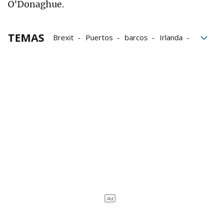
O'Donaghue.
TEMAS
Brexit
Puertos
barcos
Irlanda
Extranjero
marítima
Reino Unido
Unión Europea
Cuotas
Pérdidas
Pesqueros
Datos
Cifras