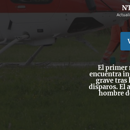
NT
Actual
El primer 
encuentra i
grave tras
disparos. El 
hombre de