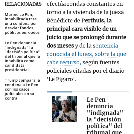
efectúa rondas constantes en
RELACIONADAS
torno a la vivienda de la jueza
Marine Le Pen,
inhabilitada tras
Bénédicte de P
erthuis, la
una condena por
desviar fondos
principal cara visible de un
públicos europeos
juicio que se prolongó durante
Le Pen denuncia
dos meses
y de la s
entencia
"indignada" la
"decisión política"
conocida el lunes, sobre la que
del tribunal que la
inhabilita como
cabe recurso,
según fuentes
candidata
presidencial
policiales citadas por el diario
'Le Figaro'.
Trump compara la
condena a Le Pen
con los casos
judiciales en su
contra
Le Pen
denuncia
"indignada"
la "decisión
política" del
tribunal que