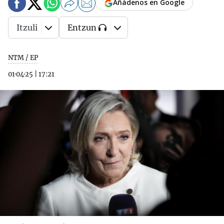
Añádenos en Google
Itzuli
Entzun
NTM / EP
01·04·25
|
17:21