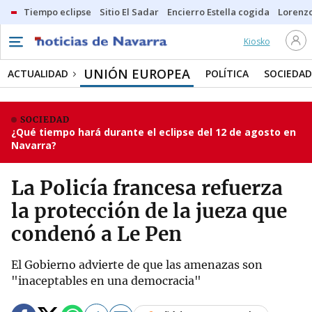
Tiempo eclipse
Sitio El Sadar
Encierro Estella cogida
Lorenzo
Kiosko
UNIÓN EUROPEA
ACTUALIDAD
POLÍTICA
SOCIEDAD
SOCIEDAD
¿Qué tiempo hará durante el eclipse del 12 de agosto en
Navarra?
La Policía francesa refuerza
la protección de la jueza que
condenó a Le Pen
El Gobierno advierte de que las amenazas son
"inaceptables en una democracia"