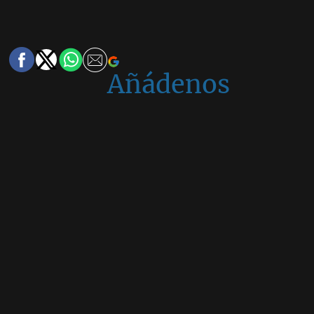
Añádenos
en
Google