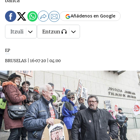
banca
Añádenos en Google
Itzuli
Entzun
EP
BRUSELAS
|
16·07·20
|
04:00