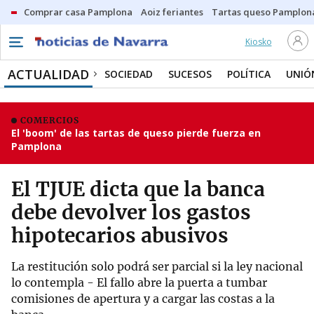
Comprar casa Pamplona
Aoiz feriantes
Tartas queso Pamplon
Kiosko
ACTUALIDAD
SOCIEDAD
SUCESOS
POLÍTICA
UNIÓ
COMERCIOS
El 'boom' de las tartas de queso pierde fuerza en
Pamplona
El TJUE dicta que la banca
debe devolver los gastos
hipotecarios abusivos
La restitución solo podrá ser parcial si la ley nacional
lo contempla - El fallo abre la puerta a tumbar
comisiones de apertura y a cargar las costas a la