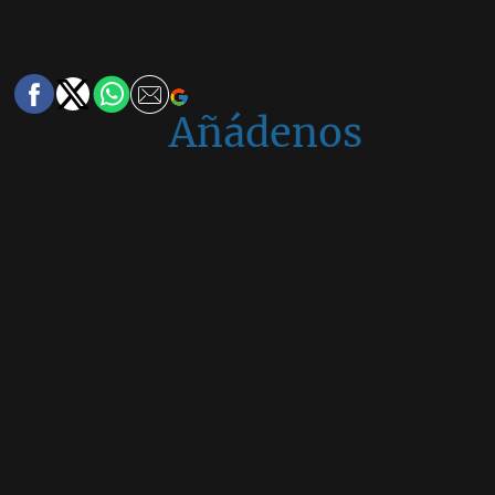
Añádenos
en
Google