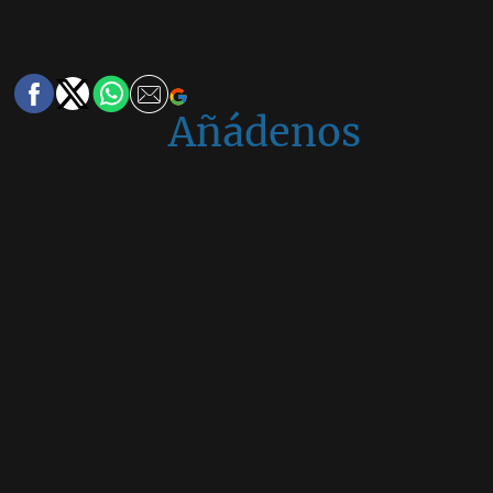
Añádenos
en
Google