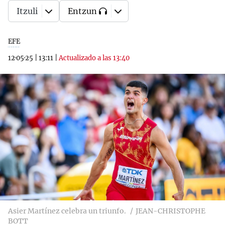
Itzuli
Entzun
EFE
12·05·25
|
13:11
|
Actualizado a las 13:40
Asier Martínez celebra un triunfo.
JEAN-CHRISTOPHE
BOTT