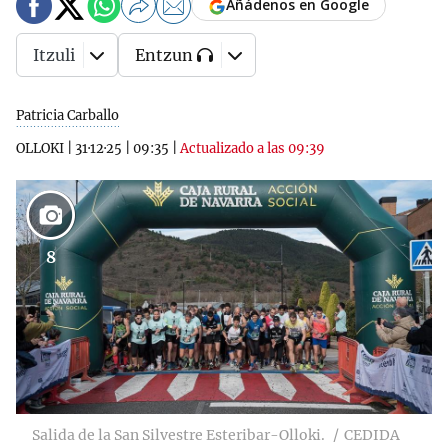
Añádenos en Google
Itzuli
Entzun
Patricia Carballo
OLLOKI
|
31·12·25
|
09:35
|
Actualizado a las 09:39
8
Salida de la San Silvestre Esteribar-Olloki.
CEDIDA