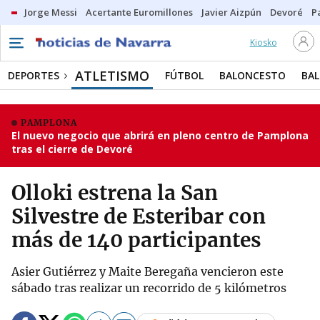
Jorge Messi
Acertante Euromillones
Javier Aizpún
Devoré
P
Kiosko
ATLETISMO
DEPORTES
FÚTBOL
BALONCESTO
BA
PAMPLONA
El nuevo negocio que abrirá en pleno centro de Pamplona
tras el cierre de Devoré
Olloki estrena la San
Silvestre de Esteribar con
más de 140 participantes
Asier Gutiérrez y Maite Beregaña vencieron este
sábado tras realizar un recorrido de 5 kilómetros