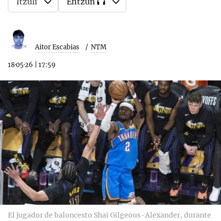
Itzuli
Entzun
Aitor Escabias
NTM
18·05·26
|
17:59
El jugador de baloncesto Shai Gilgeous-Alexander, durante