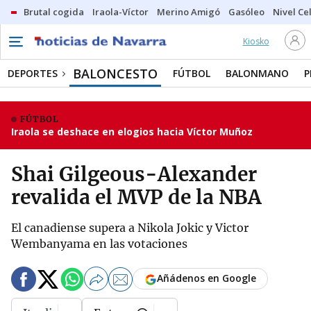
Brutal cogida
Iraola-Víctor
Merino Amigó
Gasóleo
Nivel Ce
Kiosko
BALONCESTO
DEPORTES
FÚTBOL
BALONMANO
P
FÚTBOL
Iraola se deshace en elogios hacia Víctor Muñoz
Shai Gilgeous-Alexander
revalida el MVP de la NBA
El canadiense supera a Nikola Jokic y Victor
Wembanyama en las votaciones
Añádenos en Google