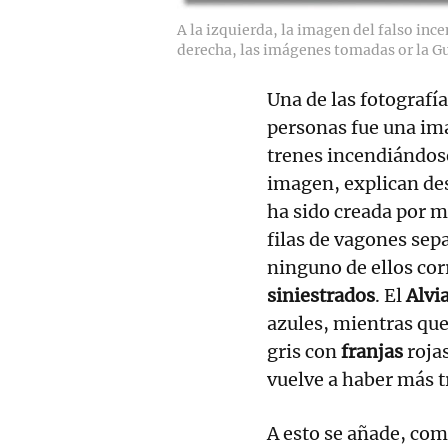
A la izquierda, la imagen del falso inc
derecha, las imágenes tomadas or la Gu
Una de las fotografí
personas fue una im
trenes incendiándose 
imagen, explican d
ha sido creada por m
filas de vagones sep
ninguno de ellos co
siniestrados
. El
Alvi
azules, mientras que
gris con
franjas
roja
vuelve a haber más t
A esto se añade, co