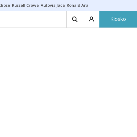
lipse
Russell Crowe
Autovía Jaca
Ronald Araújo
Prohibiciones eclips
Kiosko