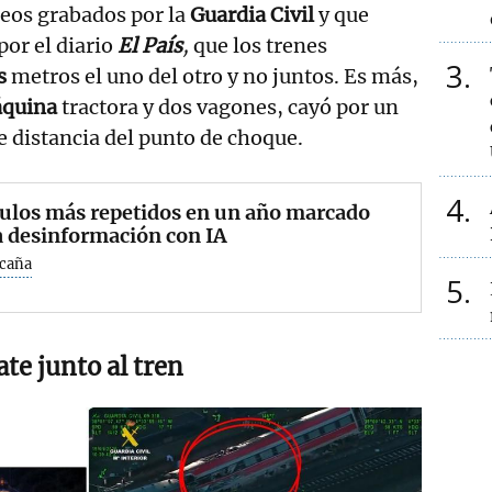
reos grabados por la
Guardia Civil
y que
or el diario
El País
,
que los trenes
3
s
metros el uno del otro y no juntos. Es más,
quina
tractora y dos vagones, cayó por un
e distancia del punto de choque.
4
ulos más repetidos en un año marcado
a desinformación con IA
Ocaña
5
ate junto al tren