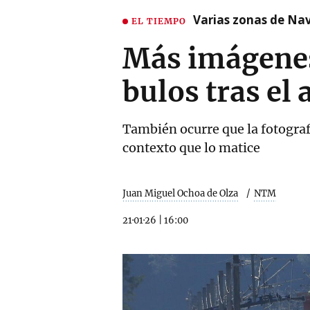
Varias zonas de Nav
EL TIEMPO
Más imágenes 
bulos tras el
También ocurre que la fotografí
contexto que lo matice
Juan Miguel Ochoa de Olza
NTM
21·01·26
|
16:00