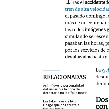
T
ras el
accidente f
tren de alta velocida
el pasado domingo, 
más de un centenar d
las redes
imágenes ge
simulando ser escena
pasaban las horas, p
por los servicios de 
desplazados
hasta el
La
web
RELACIONADAS
desme
denunc
Así influye la personalidad
del usuario a la hora de
detectar o no las 'fake news'
Dos
Las fake news de IA: un
con
riesgo que nos afecta a
todos y todas