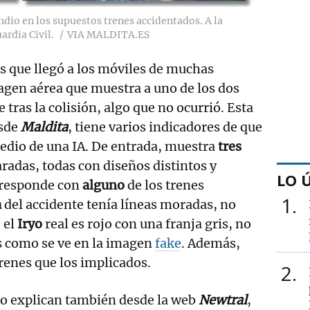
endio en los supuestos trenes accidentados. A la
ardia Civil.
VIA MALDITA.ES
as que llegó a los móviles de muchas
agen aérea que muestra a uno de los dos
tras la colisión, algo que no ocurrió. Esta
esde
Maldita
, tiene varios indicadores de que
edio de una IA. De entrada, muestra
tres
aradas, todas con diseños distintos y
LO 
rresponde con
alguno
de los trenes
1
a
del accidente tenía líneas moradas, no
 el
Iryo
real es rojo con una franja gris, no
s como se ve en la imagen
fake
. Además,
renes que los implicados.
2
mo explican también desde la web
Newtral
,