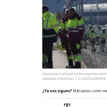
Operarios trabajan en los vagones sini
Adamuz (Córdoba)
J.J.GUILLEN/EFE
¿Ya nos sigues?
Márcanos como me