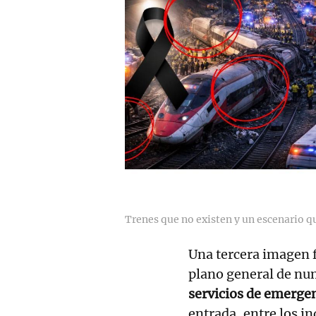
Trenes que no existen y un escenario qu
Una tercera imagen f
plano general de nu
servicios de emerge
entrada, entre los i