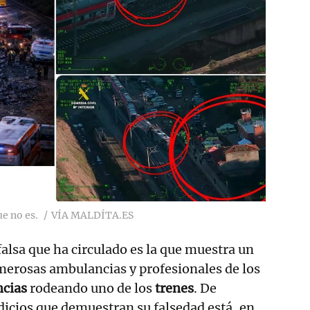
e no es.
VÍA MALDÍTA.ES
alsa que ha circulado es la que muestra un
merosas ambulancias y profesionales de los
ncias
rodeando uno de los
trenes
. De
ndicios que demuestran su falsedad está, en