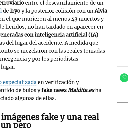
erroviario
entre el descarrilamiento de un
d
de
Iryo
y la posterior colisión con un
Alvia
en el que murieron al menos 43 muertos y
e heridos, no han tardado en aparecer en
neradas con inteligencia artificial (IA)
s del lugar del accidente. A medida que
ronto se mezclaron con las reales tomadas
emergencia y por los periodistas
 lugar.
 especializada
en verificación y
ntido de bulos y
fake news
Maldita.es
ha
iado algunas de ellas.
 imágenes fake y una real
 un pero