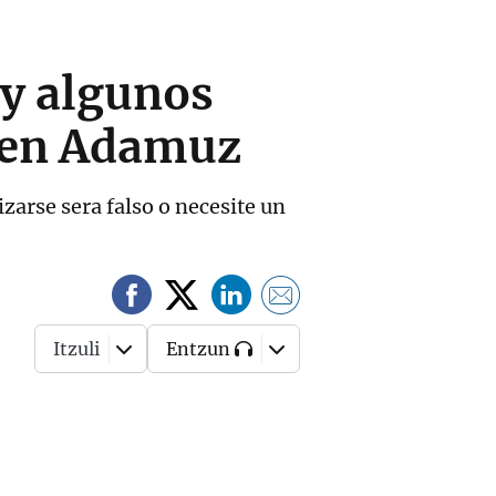
 y algunos
s en Adamuz
zarse sera falso o necesite un
Itzuli
Entzun