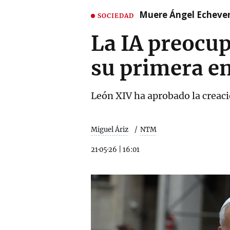
Muere Ángel Echeverr
SOCIEDAD
La IA preocup
su primera en
León XIV ha aprobado la creació
Miguel Áriz
NTM
21·05·26
|
16:01