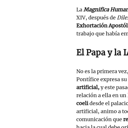
La
Magnifica Human
XIV, después de
Dile
Exhortación Apostól
trabajo que había e
El Papa y la 
No es la primera vez,
Pontífice expresa su
artificial,
y este pas
relación a ella en un
coeli
desde el palacio
artificial, animo a
comunicación que
r
hacia la cual debe o