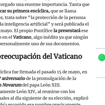
torgado una enorme importancia. Tanta que
car su primera encíclica,
que se llama
s
, trata sobre “la protección de la persona
a inteligencia artificial” y será publicada el
mayo. El propio Pontífice
la presentará
ese
o en el
Vaticano
, algo inédito ya que ningún
personalmente uno de sus documentos.
preocupación del Vaticano
íclica fue firmada el pasado 15 de mayo, en
º aniversario
de la promulgación de la
m Novarum
del papa León XIII.
amente León XIV, al reunirse con los
ales al día siguiente de su elección, explicó
abía escogido ese nombre precisamente