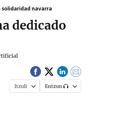
a solidaridad navarra
 ha dedicado
ificial
Itzuli
Entzun