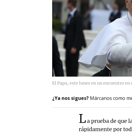
El Papa, este lunes en un encuentro en
¿Ya nos sigues?
Márcanos como me
L
a prueba de que l
rápidamente por todo