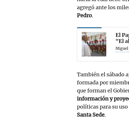
agregó ante los miles
Pedro
.
El Pa
"El a
Miguel 
También el sábado a
formada por miembros
que forman el Gobier
información y proyect
políticas para su us
Santa Sede
.