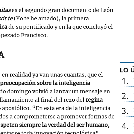
itas
es el segundo gran documento de León
xit te
(Yo te he amado), la primera
ica
de su pontificado y en la que concluyó el
mpezado Francisco.
IA
LO 
 en realidad ya van unas cuantas, que el
1
preocupación sobre la inteligencia
ado domingo volvió a lanzar un mensaje en
2
 llamamiento al final del rezo del
regina
 apostólico. “En esta era de la inteligencia
3
 todos a comprometerse a promover formas de
4
espeten siempre la verdad del ser humano,
rientarse toda innovación tecnológica",