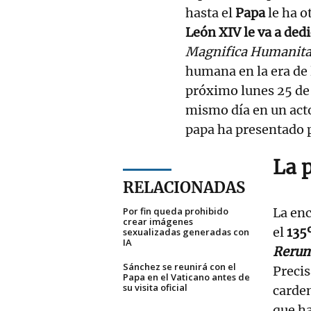
hasta el
Papa
le ha o
León XIV le va a dedi
Magnifica Humanita
humana en la era de l
próximo lunes 25 de 
mismo día en un act
papa ha presentado 
La 
RELACIONADAS
Por fin queda prohibido
La enc
crear imágenes
el
135
sexualizadas generadas con
IA
Reru
Sánchez se reunirá con el
Precis
Papa en el Vaticano antes de
su visita oficial
carden
que h