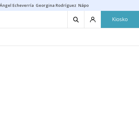
Ángel Echeverría
Georgina Rodríguez
Nápoles - Osasuna
Insultos rac
Kiosko