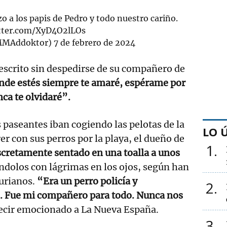
zo a los papis de Pedro y todo nuestro cariño.
itter.com/XyD4O2lLOs
MMAddoktor)
7 de febrero de 2024
 escrito sin despedirse de su compañero de
donde estés siempre te amaré, espérame por
nca te olvidaré”.
paseantes iban cogiendo las pelotas de la
LO 
rer con sus perros por la playa, el dueño de
1
scretamente sentado en una toalla a unos
ndolos con lágrimas en los ojos, según han
urianos.
“Era un perro policía y
2
. Fue mi compañero para todo. Nunca nos
ecir emocionado a La Nueva España.
3