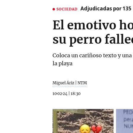
Adjudicadas por 135 
SOCIEDAD
El emotivo ho
su perro fall
Coloca un cariñoso texto y una
la playa
Miguel Áriz | NTM
10·02·24
|
18:30