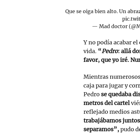
Que se oiga bien alto. Un abra
pic.tw
— Mad doctor (@
Y no podía acabar el
vida.
“
Pedro
: allá 
favor, que yo iré. Nu
Mientras numerosos 
caja para jugar y cor
Pedro
se quedaba di
metros del cartel
vié
reflejado medios ast
trabajábamos juntos
separamos”,
pudo d