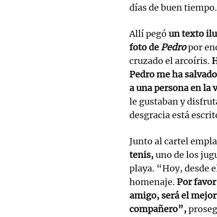
días de buen tiempo.
Allí pegó
un texto il
foto de
Pedro
por en
cruzado el arcoíris.
H
Pedro me ha salvado 
a una persona en la 
le gustaban y disfru
desgracia está escri
Junto al cartel empl
tenis,
uno de los jug
playa. “Hoy, desde e
homenaje.
Por favor
amigo, será el mejor
compañero”,
proseg