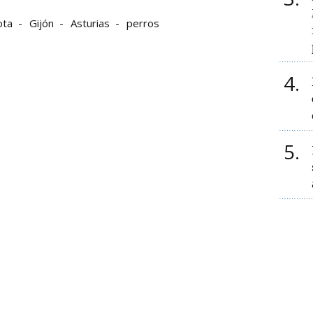
ota
Gijón
Asturias
perros
4
5