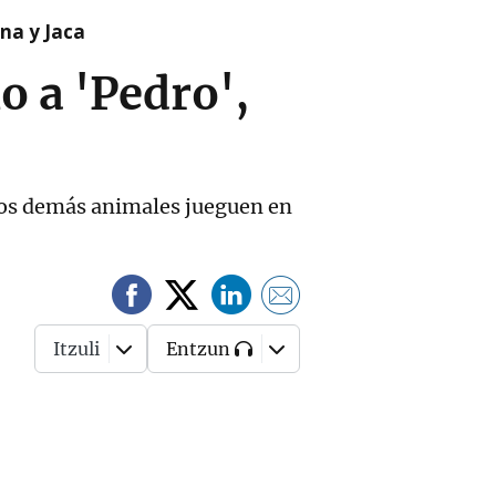
na y Jaca
 a 'Pedro',
e los demás animales jueguen en
Itzuli
Entzun